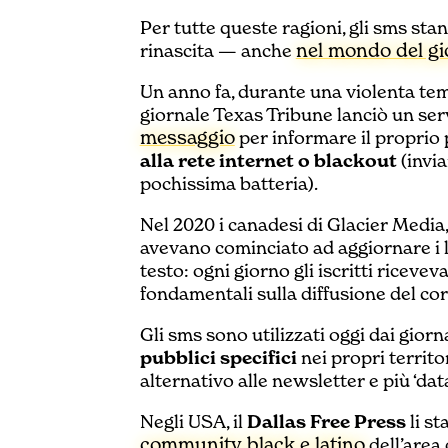
Per tutte queste ragioni, gli sms st
nel mondo del g
rinascita — anche
Un anno fa, durante una violenta temp
giornale Texas Tribune lanciò un serv
messaggio
per informare il proprio
alla rete internet o blackout
(invi
pochissima batteria).
Nel 2020 i canadesi di Glacier Media
avevano cominciato ad aggiornare i l
testo: ogni giorno gli iscritti riceve
fondamentali sulla diffusione del co
Gli sms sono utilizzati oggi dai giorn
pubblici specifici
nei propri territ
alternativo alle newsletter e più ‘dat
Negli USA, il
Dallas Free Press
li s
community black e latino
dell’area 