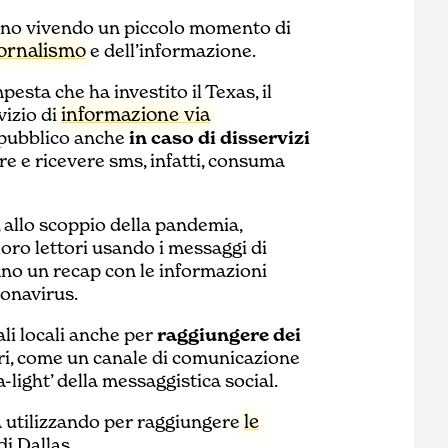
anno vivendo un piccolo momento di
iornalismo
e dell’informazione.
esta che ha investito il Texas, il
informazione via
izio di
 pubblico anche
in caso di disservizi
are e ricevere sms, infatti, consuma
, allo scoppio della pandemia,
oro lettori usando i messaggi di
vano un recap con le informazioni
ronavirus.
ali locali anche per
raggiungere dei
ori, come un canale di comunicazione
a-light’ della messaggistica social.
le
ta utilizzando per raggiungere
di Dallas.