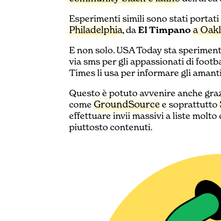
Esperimenti simili sono stati portati 
Philadelphia
a Oak
, da
El Timpano
E non solo. USA Today sta sperimen
via sms per gli appassionati di footb
Times li usa per informare gli amant
Questo è potuto avvenire anche grazie
GroundSource
come
e soprattutto
effettuare invii massivi a liste molto
piuttosto contenuti.