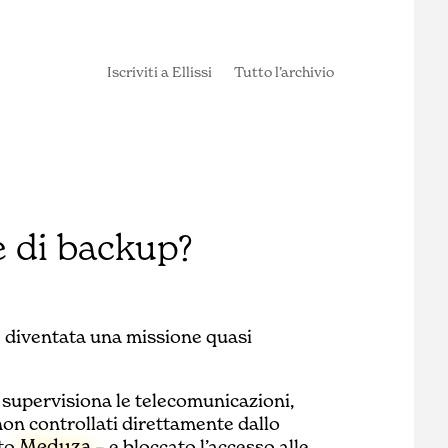
Iscriviti a Ellissi
Tutto l’archivio
e di backup?
 diventata una missione quasi
 supervisiona le telecomunicazioni,
 non controllati direttamente dallo
Meduza
ito
– e bloccato l’accesso alle