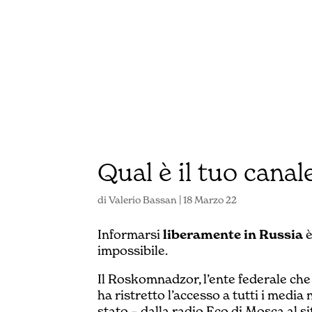
Qual è il tuo canal
di
Valerio Bassan
|
18 Marzo 22
Informarsi
liberamente in Russia
è
impossibile.
Il Roskomnadzor, l’ente federale che
ha ristretto l’accesso a tutti i media
stato – dalla radio Eco di Mosca al s