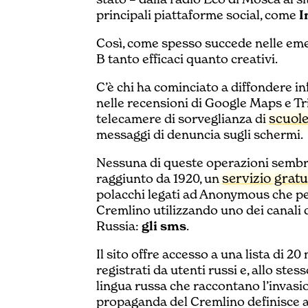
principali piattaforme social, come
I
Così, come spesso succede nelle eme
B tanto efficaci quanto creativi.
C’è chi ha cominciato a diffondere in
nelle recensioni di Google Maps e Tr
scuole
telecamere di sorveglianza di
messaggi di denuncia sugli schermi.
Nessuna di queste operazioni sembra
servizio gratu
raggiunto da 1920, un
polacchi legati ad Anonymous che pe
Cremlino utilizzando uno dei canali 
Russia:
gli sms
.
Il sito offre accesso a una lista di 20
registrati da utenti russi e, allo ste
lingua russa che raccontano l’invasio
propaganda del Cremlino definisce 