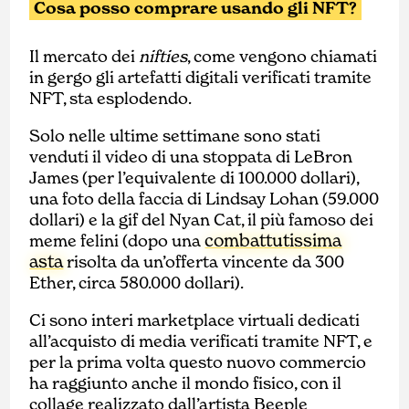
Cosa posso comprare usando gli NFT?
Il mercato dei
nifties
, come vengono chiamati
in gergo gli artefatti digitali verificati tramite
NFT, sta esplodendo.
Solo nelle ultime settimane sono stati
venduti il video di una stoppata di LeBron
James (per l’equivalente di 100.000 dollari),
una foto della faccia di Lindsay Lohan (59.000
dollari) e la gif del Nyan Cat, il più famoso dei
combattutissima
meme felini (dopo una
asta
risolta da un’offerta vincente da 300
Ether, circa 580.000 dollari).
Ci sono interi marketplace virtuali dedicati
all’acquisto di media verificati tramite NFT, e
per la prima volta questo nuovo commercio
ha raggiunto anche il mondo fisico, con il
collage realizzato dall’artista Beeple