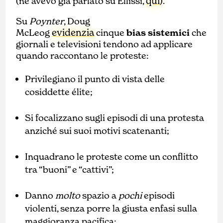
qui
(ne avevo già parlato su Ellissi,
).
Su
Poynter
, Doug
evidenzia
McLeog
cinque
bias sistemici
che
giornali e televisioni tendono ad applicare
quando raccontano le proteste:
Privilegiano il punto di vista delle
cosiddette élite;
Si focalizzano sugli episodi di una protesta
anziché sui suoi motivi scatenanti;
Inquadrano le proteste come un conflitto
tra “buoni” e “cattivi”;
Danno
molto
spazio a
pochi
episodi
violenti, senza porre la giusta enfasi sulla
maggioranza pacifica;