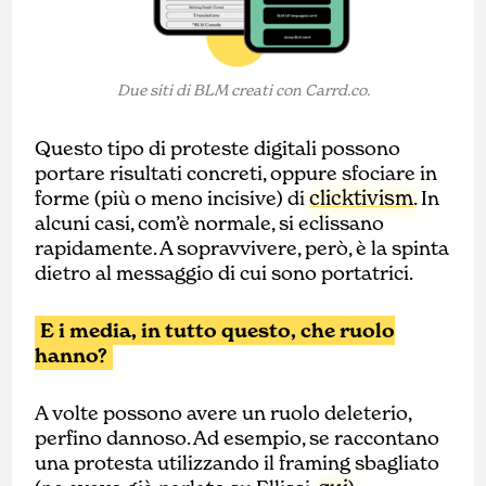
Due siti di BLM creati con Carrd.co.
Questo tipo di proteste digitali possono
portare risultati concreti, oppure sfociare in
clicktivism
forme (più o meno incisive) di
. In
alcuni casi, com’è normale, si eclissano
rapidamente. A sopravvivere, però, è la spinta
dietro al messaggio di cui sono portatrici.
E i media, in tutto questo, che ruolo
hanno?
A volte possono avere un ruolo deleterio,
perfino dannoso. Ad esempio, se raccontano
una protesta utilizzando il framing sbagliato