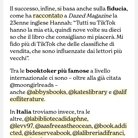
Il successo, infine, si basa anche sulla
fiducia
,
raccontato
come ha
a
Dazed Magazine
la
23enne inglese Hannah: “Tutti su TikTok
hanno la mia età, quindi nove volte su dieci
so che il libro che consigliano mi piacerà. Mi
fido più di TikTok che delle classifiche di
vendita, che sono influenzate dai lettori più
vecchi”.
Tra le
booktoker più famose
a livello
internazionale ci sono – oltre alla già citata
@moongirlreads –
@abbysbooks
@kateslibrary
@alif
anche
,
e
eofliterature
.
In
Italia
troviamo invece, tra le
@labibliotecadidaphne
altre,
,
@levv97
@aasfreeastheocean
@book.addi
,
,
cted
@ideserveabook
@lalibreriadifranci
,
,
,