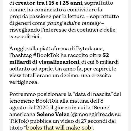
di
creator tra i 15 e i 25 anni
, soprattutto
donne, ha cominciato a condividere la
propria passione per la lettura – soprattutto
di generi come
young adult
e
fantasy
–
risvegliando l’interesse dei coetanei e delle
case editrici.
A oggi, sulla piattaforma di Bytedance,
l’hashtag #BookTok ha raccolto oltre
52
miliardi di visualizzazioni
, di cui 6 miliardi
soltanto ad aprile. Un anno fa, per capirci, le
view totali erano un decimo: una crescita
vertiginosa.
Potremmo posizionare la “data di nascita” del
fenomeno BookTok alla mattina dell’8
agosto del 2020, il giorno in cui la 18enne
americana
Selene Velez
(@moongirlreads su
TikTok) pubblica un video di 27 secondi dal
books that will make sob
titolo “
”.