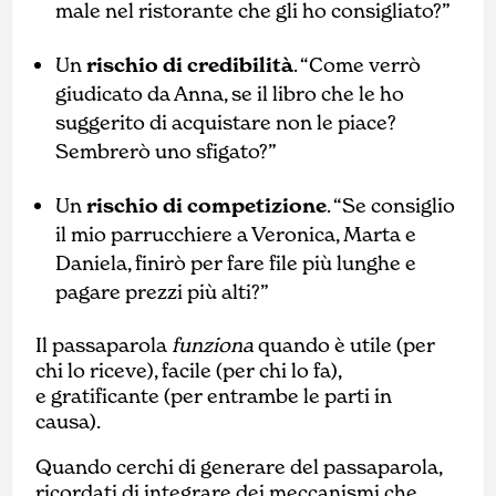
male nel ristorante che gli ho consigliato?”
Un
rischio di credibilità
. “Come verrò
giudicato da Anna, se il libro che le ho
suggerito di acquistare non le piace?
Sembrerò uno sfigato?”
Un
rischio di competizione
. “Se consiglio
il mio parrucchiere a Veronica, Marta e
Daniela, finirò per fare file più lunghe e
pagare prezzi più alti?”
Il passaparola
funziona
quando è utile (per
chi lo riceve), facile (per chi lo fa),
e gratificante (per entrambe le parti in
causa).
Quando cerchi di generare del passaparola,
ricordati di integrare dei meccanismi che