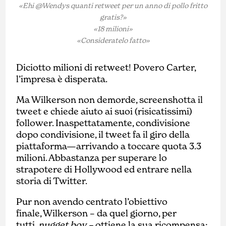
«Ehi @Wendys quanti retweet per un anno di pollo fritto
gratis?»
«18 milioni»
«Consideratelo fatto»
Diciotto milioni di retweet! Povero Carter,
l’impresa è disperata.
Ma Wilkerson non demorde, screenshotta il
tweet e chiede aiuto ai suoi (risicatissimi)
follower. Inaspettatamente, condivisione
dopo condivisione, il tweet fa il giro della
piattaforma—arrivando a toccare quota 3.3
milioni. Abbastanza per superare lo
strapotere di Hollywood ed entrare nella
storia di Twitter.
Pur non avendo centrato l’obiettivo
finale, Wilkerson – da quel giorno, per
tutti,
nugget boy –
ottiene la sua ricompensa: