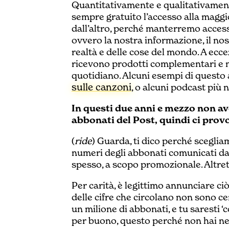
Quantitativamente e qualitativamen
sempre gratuito l’accesso alla magg
dall’altro, perché manterremo accessib
ovvero la nostra informazione, il no
realtà e delle cose del mondo. A ecce
ricevono prodotti complementari e n
quotidiano. Alcuni esempi di questo
sulle canzoni
, o alcuni podcast più n
In questi due anni e mezzo non a
abbonati del Post, quindi ci provo
(
ride
) Guarda, ti dico perché sceglia
numeri degli abbonati comunicati da 
spesso, a scopo promozionale. Altret
Per carità, è legittimo annunciare ci
delle cifre che circolano non sono cer
un milione di abbonati, e tu saresti 
per buono, questo perché non hai ne