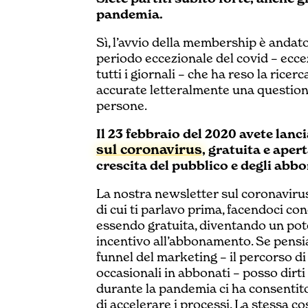
pandemia.
Sì, l’avvio della membership è andato 
periodo eccezionale del covid – ecce
tutti i giornali – che ha reso la ricer
accurate letteralmente una questione 
persone.
Il 23 febbraio del 2020 avete lanc
sul coronavirus
, gratuita e aper
crescita del pubblico e degli abbo
La nostra newsletter sul coronavirus
di cui ti parlavo prima, facendoci c
essendo gratuita, diventando un po
incentivo all’abbonamento. Se pensiam
funnel del marketing – il percorso di 
occasionali in abbonati – posso dirti
durante la pandemia ci ha consentito 
di accelerare i processi. La stessa co