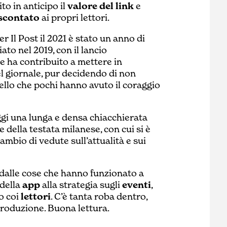
o in anticipo il
valore del link
e
 scontato
ai propri lettori.
per Il Post il 2021 è stato un anno di
to nel 2019, con il lancio
e ha contribuito a mettere in
el giornale, pur decidendo di non
lo che pochi hanno avuto il coraggio
ggi una lunga e densa chiacchierata
e della testata milanese, con cui si è
ambio di vedute sull’attualità e sui
 dalle cose che hanno funzionato a
 della
app
alla strategia sugli
eventi
,
o coi
lettori
. C’è tanta roba dentro,
ntroduzione. Buona lettura.