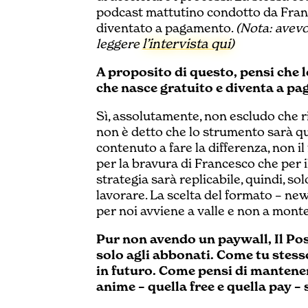
podcast mattutino condotto da Franc
diventato a pagamento.
(Nota: avevo
l’intervista qui
leggere
)
A proposito di questo, pensi che 
che nasce gratuito e diventa a pag
Sì, assolutamente, non escludo che 
non è detto che lo strumento sarà que
contenuto a fare la differenza, non i
per la bravura di Francesco che per il
strategia sarà replicabile, quindi, s
lavorare. La scelta del formato – ne
per noi avviene a valle e non a monte
Pur non avendo un paywall, Il Post
solo agli abbonati. Come tu stesso
in futuro. Come pensi di mantener
anime – quella free e quella pay – 