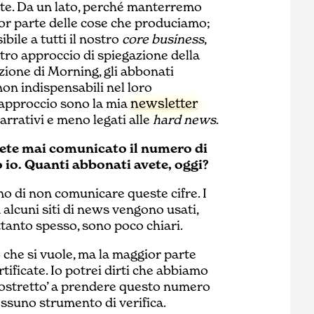
te. Da un lato, perché manterremo
ior parte delle cose che produciamo;
ile a tutti il nostro
core business
,
stro approccio di spiegazione della
zione di Morning, gli abbonati
on indispensabili nel loro
newsletter
 approccio sono la mia
arrativi e meno legati alle
hard news
.
vete mai comunicato il numero di
 io. Quanti abbonati avete, oggi?
mo di non comunicare queste cifre. I
alcuni siti di news vengono usati,
tanto spesso, sono poco chiari.
ò che si vuole, ma la maggior parte
tificate. Io potrei dirti che abbiamo
‘costretto’ a prendere questo numero
ssuno strumento di verifica.