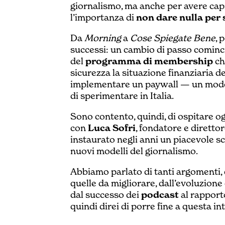
giornalismo, ma anche per avere capit
l’importanza di
non dare nulla per
Da
Morning
a
Cose Spiegate Bene
, 
successi: un cambio di passo comincia
del
programma di membership
ch
sicurezza la situazione finanziaria d
implementare un paywall — un model
di sperimentare in Italia.
Sono contento, quindi, di ospitare o
con
Luca Sofri
, fondatore e direttor
instaurato negli anni un piacevole sc
nuovi modelli del giornalismo.
Abbiamo parlato di tanti argomenti,
quelle da migliorare, dall’evoluzione
dal successo dei
podcast
al rapport
quindi direi di porre fine a questa i