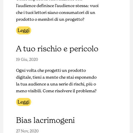
l’audience definisce l’audience stessa: vuoi
che i tuoi lettori siano consumatori di un
prodotto o membri di un progetto?
Leggi
A tuo rischio e pericolo
19 Giu, 2020
Ogni volta che progetti un prodotto
digitale, tieni a mente che stai esponendo
la tua audience a una serie di rischi, più o
meno visibili. Come risolvere il problema?
Leggi
Bias lacrimogeni
27 Nov, 2020