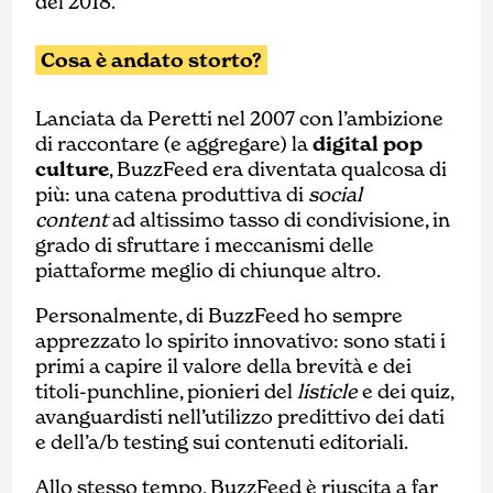
del 2018.
Cosa è andato storto?
Lanciata da Peretti nel 2007 con l’ambizione
di raccontare (e aggregare) la
digital pop
culture
, BuzzFeed era diventata qualcosa di
più: una catena produttiva di
social
content
ad altissimo tasso di condivisione, in
grado di sfruttare i meccanismi delle
piattaforme meglio di chiunque altro.
Personalmente, di BuzzFeed ho sempre
apprezzato lo spirito innovativo: sono stati i
primi a capire il valore della brevità e dei
titoli-punchline, pionieri del
listicle
e dei quiz,
avanguardisti nell’utilizzo predittivo dei dati
e dell’a/b testing sui contenuti editoriali.
Allo stesso tempo, BuzzFeed è riuscita a far