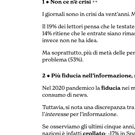
1 ● Non ce n’è crisi
I giornali sono in crisi da vent’anni
Il 19% dei lettori pensa che le testat
14% ritiene che le entrate siano rima
invece non ne ha idea.
Ma soprattutto, più di metà delle pe
problema (53%).
2 ● Più fiducia nell’informazione
Nel 2020 pandemico la
fiducia
nei m
consumo di news.
Tuttavia, si nota una discrepanza tra 
l’
interesse
per l’informazione.
Se osserviamo gli ultimi cinque anni,
nazioni è infatti
crollato
: -17% in Sp