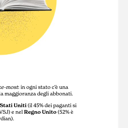
ke-most
: in ogni stato c’è una
 la maggioranza degli abbonati.
Stati Uniti
(il 45% dei paganti si
WSJ) e nel
Regno Unito
(52% è
rdian).