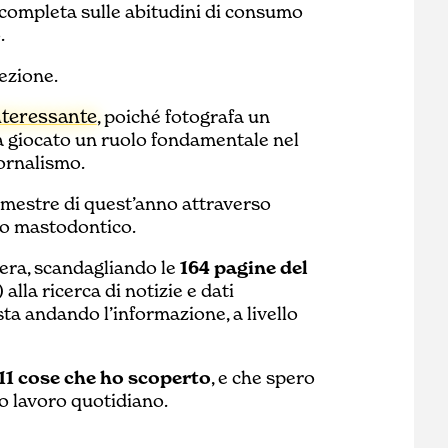
iù completa sulle abitudini di consumo
.
ezione.
nteressante
, poiché fotografa un
ha giocato un ruolo fondamentale nel
iornalismo.
trimestre di quest’anno attraverso
oro mastodontico.
pera, scandagliando le
164 pagine del
 alla ricerca di notizie e dati
ta andando l’informazione, a livello
11 cose che ho scoperto
, e che spero
uo lavoro quotidiano.