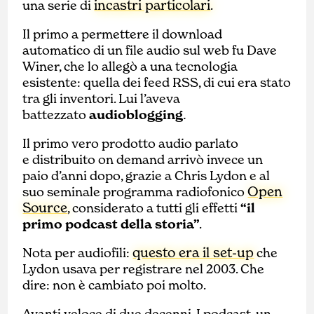
incastri particolari
una serie di
.
Il primo a permettere il download
automatico di un file audio sul web fu Dave
Winer, che lo allegò a una tecnologia
esistente: quella dei feed RSS, di cui era stato
tra gli inventori. Lui l’aveva
battezzato
audioblogging
.
Il primo vero prodotto audio parlato
e distribuito on demand arrivò invece un
paio d’anni dopo, grazie a Chris Lydon e al
Open
suo seminale programma radiofonico
Source
, considerato a tutti gli effetti
“il
primo podcast della storia”
.
questo era il set-up
Nota per audiofili:
che
Lydon usava per registrare nel 2003. Che
dire: non è cambiato poi molto.
Avanti veloce di due decenni. I podcast, un