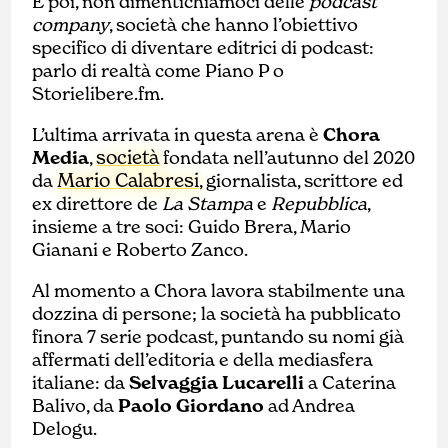
E poi, non dimentichiamoci delle
podcast
company
, società che hanno l’obiettivo
specifico di diventare editrici di podcast:
parlo di realtà come Piano P o
Storielibere.fm.
L’ultima arrivata in questa arena è
Chora
società
Media
,
fondata nell’autunno del 2020
Mario Calabresi
da
, giornalista, scrittore ed
ex direttore de
La Stampa
e
Repubblica
,
insieme a tre soci: Guido Brera, Mario
Gianani e Roberto Zanco.
Al momento a Chora lavora stabilmente una
dozzina di persone; la società ha pubblicato
finora 7 serie podcast, puntando su nomi già
affermati dell’editoria e della mediasfera
italiane: da
Selvaggia Lucarelli
a Caterina
Balivo, da
Paolo Giordano
ad Andrea
Delogu.