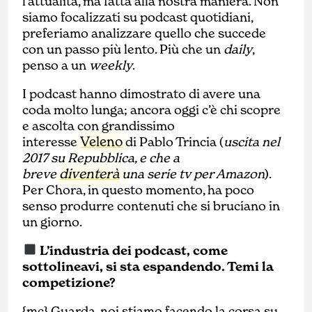
l’attualità, ma fatta alla nostra maniera. Non
siamo focalizzati su podcast quotidiani,
preferiamo analizzare quello che succede
con un passo più lento. Più che un
daily
,
penso a un
weekly
.
I podcast hanno dimostrato di avere una
coda molto lunga; ancora oggi c’è chi scopre
e ascolta con grandissimo
Veleno
interesse
di Pablo Trincia (
uscita nel
2017 su Repubblica, e che a
diventerà
breve
una serie tv per Amazon
).
Per Chora, in questo momento, ha poco
senso produrre contenuti che si bruciano in
un giorno.
L’industria dei podcast, come
sottolineavi, si sta espandendo. Temi la
competizione?
{mc} Guarda, noi stiamo facendo la corsa su