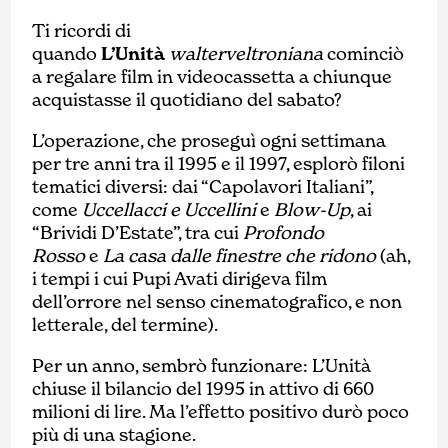
Ti ricordi di
quando
L’Unità
walterveltroniana
cominciò
a regalare film in videocassetta a chiunque
acquistasse il quotidiano del sabato?
L’operazione, che proseguì ogni settimana
per tre anni tra il 1995 e il 1997, esplorò filoni
tematici diversi: dai “Capolavori Italiani”,
come
Uccellacci e Uccellini
e
Blow-Up
, ai
“Brividi D’Estate”, tra cui
Profondo
Rosso
e
La casa dalle finestre che ridono
(ah,
i tempi i cui Pupi Avati dirigeva film
dell’orrore nel senso cinematografico, e non
letterale, del termine).
Per un anno, sembrò funzionare: L’Unità
chiuse il bilancio del 1995 in attivo di 660
milioni di lire. Ma l’effetto positivo durò poco
più di una stagione.