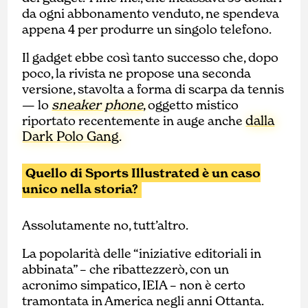
da ogni abbonamento venduto, ne spendeva
appena 4 per produrre un singolo telefono.
Il gadget ebbe così tanto successo che, dopo
poco, la rivista ne propose una seconda
versione, stavolta a forma di scarpa da tennis
sneaker phone
— lo
, oggetto mistico
dalla
riportato recentemente in auge anche
Dark Polo Gang
.
Quello di Sports Illustrated è un caso
unico nella storia?
Assolutamente no, tutt’altro.
La popolarità delle “iniziative editoriali in
abbinata” – che ribattezzerò, con un
acronimo simpatico, IEIA – non è certo
tramontata in America negli anni Ottanta.