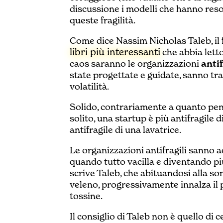
discussione i modelli che hanno reso
queste fragilità.
Come dice Nassim Nicholas Taleb, il 
libri più interessanti
che abbia letto
caos saranno le organizzazioni
antif
state progettate e guidate, sanno tra
volatilità.
Solido, contrariamente a quanto pensi
solito, una startup è più antifragile 
antifragile di una lavatrice.
Le organizzazioni antifragili sanno a
quando tutto vacilla e diventando pi
scrive Taleb, che abituandosi alla so
veleno, progressivamente innalza il p
tossine.
Il consiglio di Taleb non è quello di