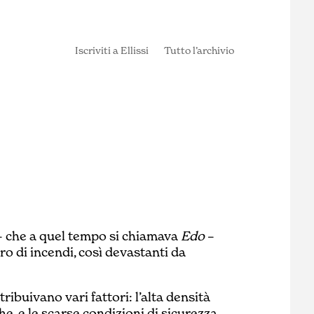
Iscriviti a Ellissi
Tutto l’archivio
yo – che a quel tempo si chiamava
Edo
–
o di incendi, così devastanti da
ribuivano vari fattori: l’alta densità
e, e le scarse condizioni di sicurezza,