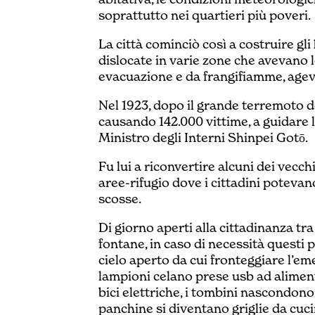
soprattutto nei quartieri più poveri.
La città cominciò così a costruire gli
dislocate in varie zone che avevano 
evacuazione e da frangifiamme, agev
Nel 1923, dopo il grande terremoto d
causando 142.000 vittime, a guidare l
Ministro degli Interni Shinpei Gotō.
Fu lui a riconvertire alcuni dei vecchi
aree-rifugio dove i cittadini potevan
scosse.
Di giorno aperti alla cittadinanza tra 
fontane, in caso di necessità questi 
cielo aperto da cui fronteggiare l’eme
lampioni celano prese usb ad aliment
bici elettriche, i tombini nascondono 
panchine si diventano griglie da cuci