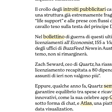
introiti pubblicitari
Il crollo degli
ca
una struttura già estremamente fragi
“life support” e alle prese con flussi d
cavallo teso sulla testa del principe
bollettino
Nel
di guerra di questi ult
licenziamenti all’
Economist
, 155 a
Vi
degli uffici di
BuzzFeed News
in Aus
temo, non si rimarginerà.
Zach Seward, ceo di
Quartz
, ha rias
licenziamento recapitata a 80 dipende
assunti di ieri non valgono più”.
sem
Eppure, qualche anno fa, Quartz
garantire equilibrio tra spese e ricav
Q
innovativi, come la sua celebre app
Atlas
sotto forma di chat, e
, una pia
data visualization.