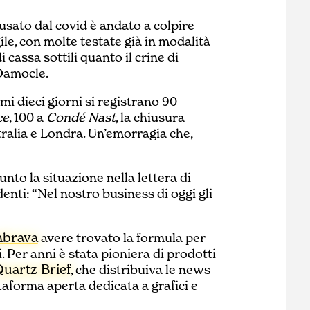
usato dal covid è andato a colpire
le, con molte testate già in modalità
i cassa sottili quanto il crine di
 Damocle.
imi dieci giorni si registrano 90
ce
, 100 a
Condé Nast
, la chiusura
tralia e Londra. Un’emorragia che,
sunto la situazione nella lettera di
nti: “Nel nostro business di oggi gli
brava
avere trovato la formula per
i. Per anni è stata pioniera di prodotti
uartz Brief
, che distribuiva le news
ttaforma aperta dedicata a grafici e