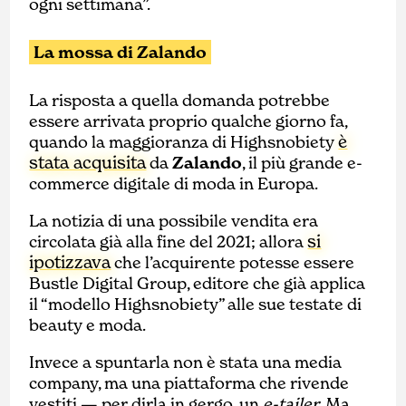
ogni settimana”.
La mossa di Zalando
La risposta a quella domanda potrebbe
essere arrivata proprio qualche giorno fa,
è
quando la maggioranza di Highsnobiety
stata acquisita
da
Zalando
, il più grande e-
commerce digitale di moda in Europa.
La notizia di una possibile vendita era
si
circolata già alla fine del 2021; allora
ipotizzava
che l’acquirente potesse essere
Bustle Digital Group, editore che già applica
il “modello Highsnobiety” alle sue testate di
beauty e moda.
Invece a spuntarla non è stata una media
company, ma una piattaforma che rivende
vestiti — per dirla in gergo, un
e-tailer
. Ma