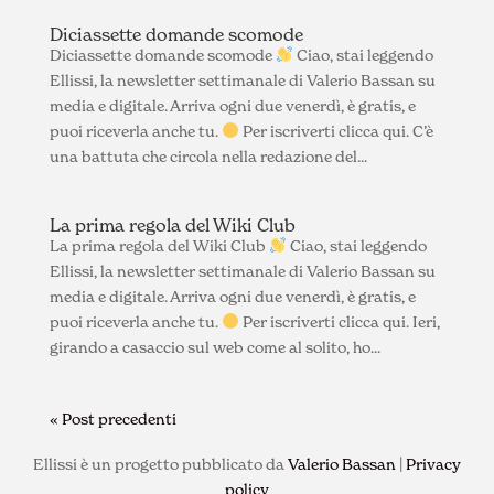
Diciassette domande scomode
Diciassette domande scomode
Ciao, stai leggendo
Ellissi, la newsletter settimanale di Valerio Bassan su
media e digitale. Arriva ogni due venerdì, è gratis, e
puoi riceverla anche tu.
Per iscriverti clicca qui. C’è
una battuta che circola nella redazione del...
La prima regola del Wiki Club
La prima regola del Wiki Club
Ciao, stai leggendo
Ellissi, la newsletter settimanale di Valerio Bassan su
media e digitale. Arriva ogni due venerdì, è gratis, e
puoi riceverla anche tu.
Per iscriverti clicca qui. Ieri,
girando a casaccio sul web come al solito, ho...
« Post precedenti
Ellissi è un progetto pubblicato da
Valerio Bassan
|
Privacy
policy