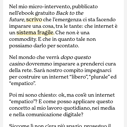
Nel mio micro-intervento, pubblicato
nell’ebook gratuito
Back to the
scrivo
future
,
che l’emergenza ci sta facendo
imparare una cosa, tra le tante: che internet è
sistema fragile
un
. Che non è una
commodity. E che in quanto tale non
possiamo darlo per scontato.
Nel mondo che verrà
dopo questo
casino
dovremmo imparare a prenderci cura
della rete. Sarà nostro compito impegnarci
per costruire un internet “libero”, “plurale” ed
“empatico”.
Poi mi sono chiesto: ok, ma cos’è un internet
“empatico”? E come posso applicare questo
concetto al mio lavoro quotidiano, nei media
e nella comunicazione digitale?
Siccome lì non c’era più spazio, proseguo il